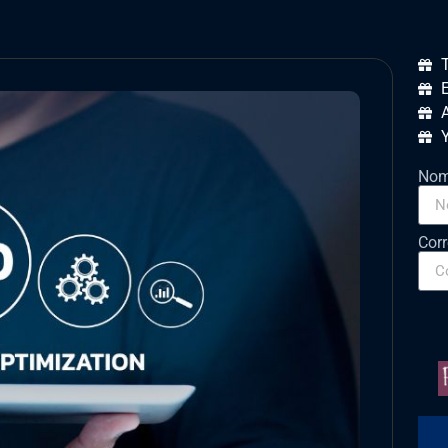
T
A
Nom
Corr