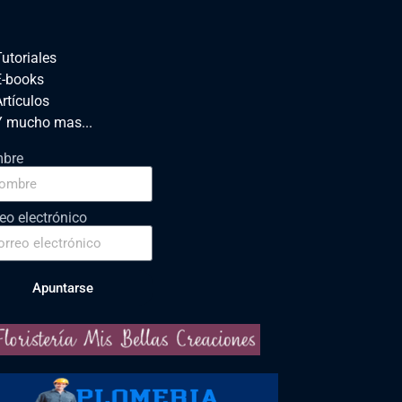
utoriales
E-books
rtículos
Y mucho mas...
bre
eo electrónico
Apuntarse